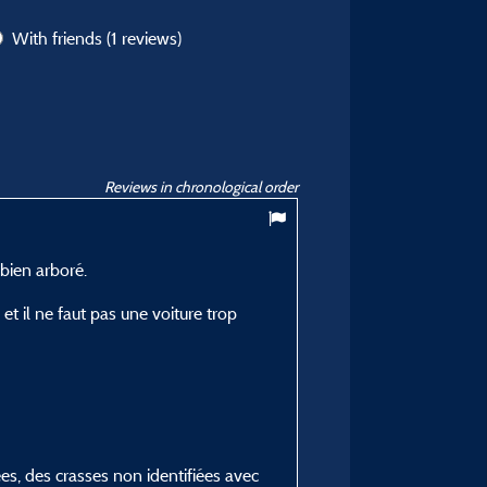
With friends
(1 reviews)
Reviews in chronological order
10
/ 10
 bien arboré.
Fabienne C
Posted 05/05/2025
 et il ne faut pas une voiture trop
Type of stay :
En famille avec adolescent
Accommodation :
Chalet Privilège Marsanne
Period of stay :
ées, des crasses non identifiées avec