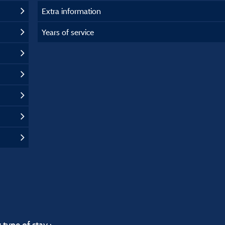
Extra information
Years of service
 type of stay :