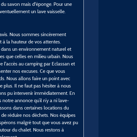
From 02/05/2025 to 04
y a du savon mais d'éponge. Pour une
ventuellement un lave vaisselle.
re avis. Nous sommes sincèrement
 à la hauteur de vos attentes.
tue dans un environnement naturel et
tes que celles en milieu urbain. Nous
e l'accès au camping par Eclassan et
senter nos excuses. Ce que vous
s. Nous allons faire un point avec
plus. Il ne faut pas hésiter à nous
rions pu intervenir immédiatement. En
notre annonce qu’il n’y a ni lave-
nissons dans certaines locations du
s de réduire nos déchets. Nos équipes
 espérons malgré tout que vous avez pu
autour du chalet. Nous restons à