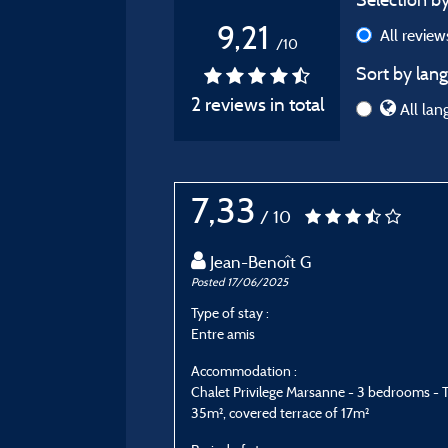
9,21
All revie
/10
Sort by lang
2 reviews in total
All lan
7,33
/ 10
Jean-Benoît G
Posted 17/06/2025
Type of stay :
Entre amis
Accommodation :
Chalet Privilege Marsanne - 3 bedrooms - 
35m², covered terrace of 17m²