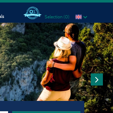
ls
Selection (
0
)