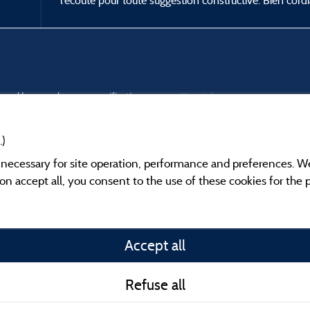
l’écoute pour toute suggestion constructive. Bien cord
s and have undergone a verification process.
More info
.)
y necessary for site operation, performance and preferences. W
g on accept all, you consent to the use of these cookies for the
Information publishe
Accept all
General terms of use
Refuse all
Contact