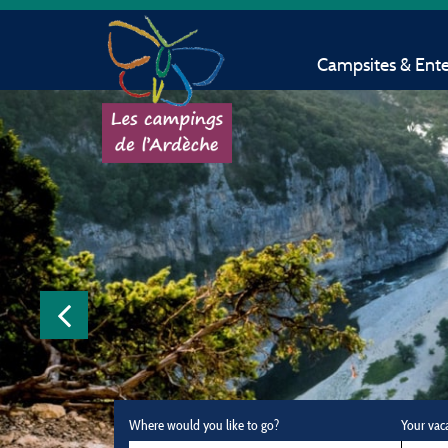
Campsites & Ent
Where would you like to go?
Your vac