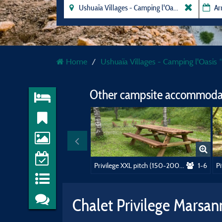
Home
Ushuaïa Villages - Camping l'Oasis 
Other campsite accommodat
Privilege XXL pitch (150-200m²) near the swimming pool, picnic table. Electricity included
1-6
Chalet Privilege Marsan