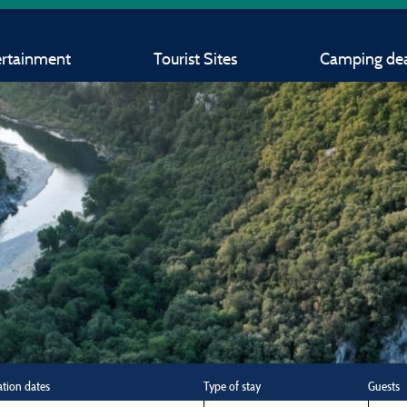
ertainment
Tourist Sites
Camping dea
ation dates
Type of stay
Guests