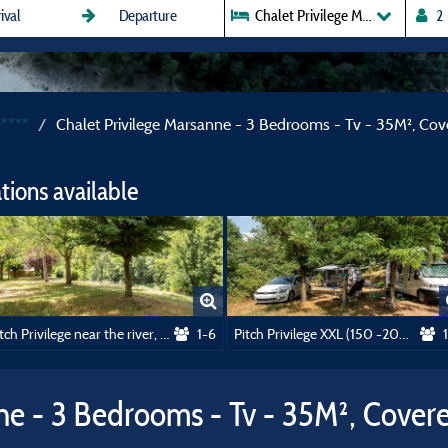
Chalet Privilege Marsanne - 3 B
*****
Chalet Privilege Marsanne - 3 Bedrooms - Tv - 35M², Cov
ions available
Pitch Privilege near the river, electricity included
1-6
Pitch Privilege XXL (150 -200m²) with picnic table at the top of the campsite
ne - 3 Bedrooms - Tv - 35M², Cover