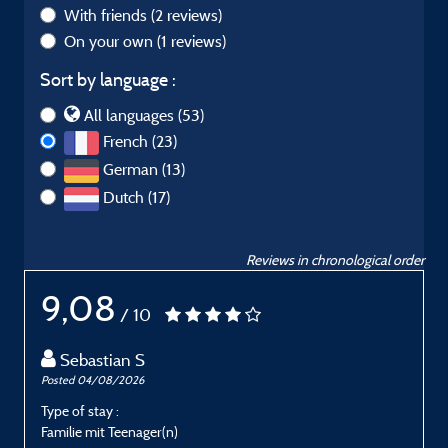
With friends
(2 reviews)
On your own
(1 reviews)
Sort by language :
All languages (53)
French (23)
German (13)
Dutch (17)
Reviews in chronological order
9,08
/ 10
Sebastian S
Posted 04/08/2026
P
Type of stay :
T
Familie mit Teenager(n)
U