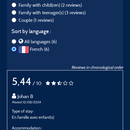
Family with child(ren)
(2 reviews)
Family with teenager(s)
(3 reviews)
Couple
(1 reviews)
Sort by language :
All languages (6)
French (6)
Reviews in chronological order
5,44
/ 10
Johan B
Posted 12/08/2024
P
Type of stay :
T
En famille avec enfant(s)
E
Accommodation :