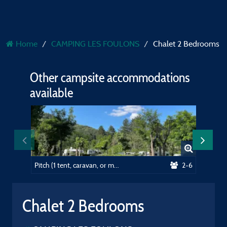
Home
CAMPING LES FOULONS
Chalet 2 Bedrooms
Other campsite accommodations
available
Pitch (1 tent, caravan, or motorhome / 1 car / 10A electricity)
2-6
Chalet 2 Bedrooms